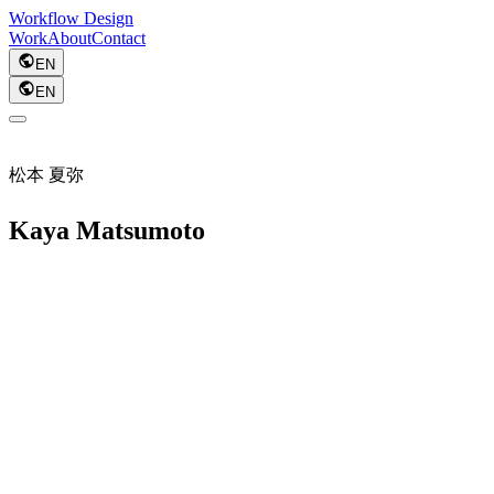
Workflow Design
Work
About
Contact
EN
EN
松本 夏弥
Kaya Matsumoto